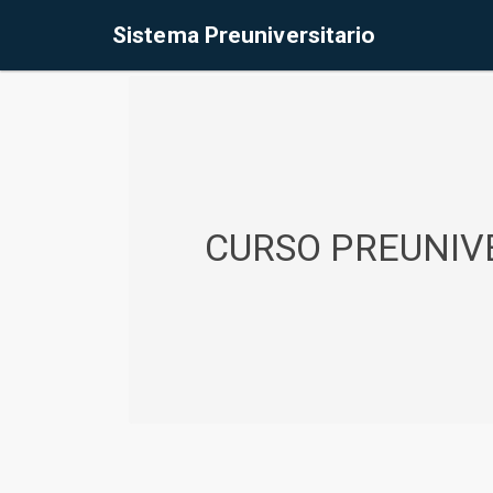
%<@page contentType="text/html" pageEncoding="UTF-8"%>
Sistema Preuniversitario
CURSO PREUNIVE