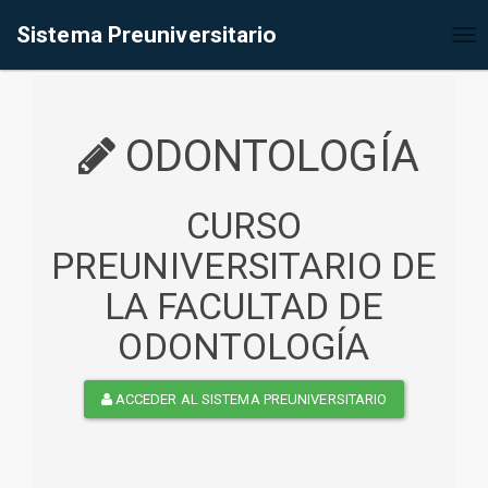
%<@page contentType="text/html" pageEncoding="UTF-8"%>
Sistema Preuniversitario
Tog
nav
ODONTOLOGÍA
CURSO
PREUNIVERSITARIO DE
LA FACULTAD DE
ODONTOLOGÍA
ACCEDER AL SISTEMA PREUNIVERSITARIO