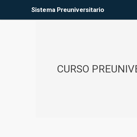
%<@page contentType="text/html" pageEncoding="UTF-8"%>
Sistema Preuniversitario
CURSO PREUNIVE