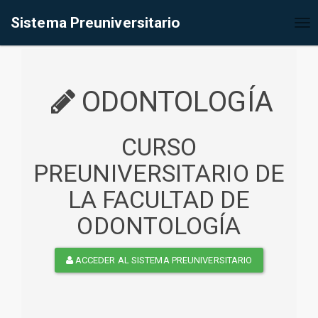
%<@page contentType="text/html" pageEncoding="UTF-8"%>
Sistema Preuniversitario
Tog
nav
ODONTOLOGÍA
CURSO
PREUNIVERSITARIO DE
LA FACULTAD DE
ODONTOLOGÍA
ACCEDER AL SISTEMA PREUNIVERSITARIO