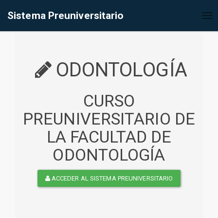
%<@page contentType="text/html" pageEncoding="UTF-8"%>
Sistema Preuniversitario
Tog
nav
ODONTOLOGÍA
CURSO
PREUNIVERSITARIO DE
LA FACULTAD DE
ODONTOLOGÍA
ACCEDER AL SISTEMA PREUNIVERSITARIO