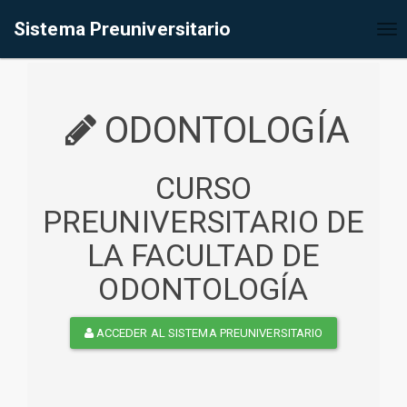
%<@page contentType="text/html" pageEncoding="UTF-8"%>
Sistema Preuniversitario
Tog
nav
ODONTOLOGÍA
CURSO
PREUNIVERSITARIO DE
LA FACULTAD DE
ODONTOLOGÍA
ACCEDER AL SISTEMA PREUNIVERSITARIO