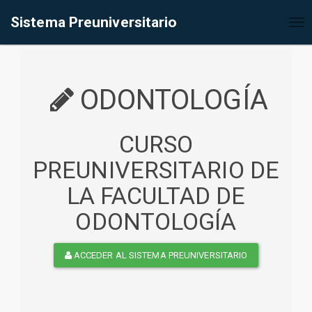
%<@page contentType="text/html" pageEncoding="UTF-8"%>
Sistema Preuniversitario
Tog
nav
ODONTOLOGÍA
CURSO
PREUNIVERSITARIO DE
LA FACULTAD DE
ODONTOLOGÍA
ACCEDER AL SISTEMA PREUNIVERSITARIO