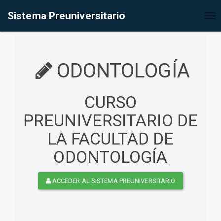
%<@page contentType="text/html" pageEncoding="UTF-8"%>
Sistema Preuniversitario
Tog
nav
ODONTOLOGÍA
CURSO
PREUNIVERSITARIO DE
LA FACULTAD DE
ODONTOLOGÍA
ACCEDER AL SISTEMA PREUNIVERSITARIO