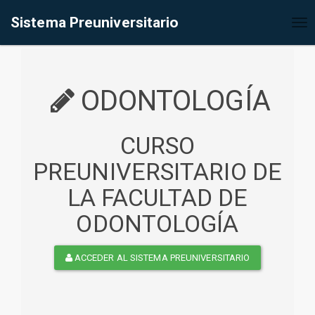
%<@page contentType="text/html" pageEncoding="UTF-8"%>
Sistema Preuniversitario
Tog
nav
ODONTOLOGÍA
CURSO
PREUNIVERSITARIO DE
LA FACULTAD DE
ODONTOLOGÍA
ACCEDER AL SISTEMA PREUNIVERSITARIO