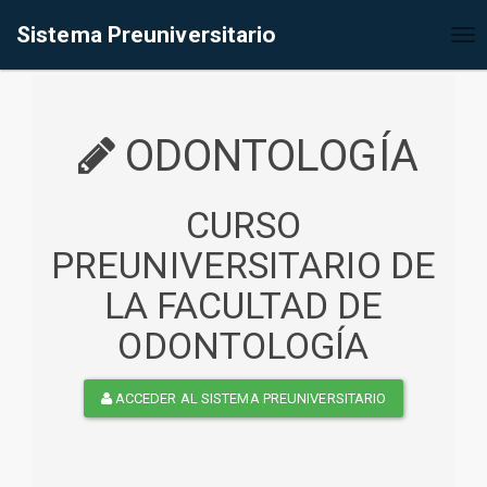
%<@page contentType="text/html" pageEncoding="UTF-8"%>
Sistema Preuniversitario
Tog
nav
ODONTOLOGÍA
CURSO
PREUNIVERSITARIO DE
LA FACULTAD DE
ODONTOLOGÍA
ACCEDER AL SISTEMA PREUNIVERSITARIO