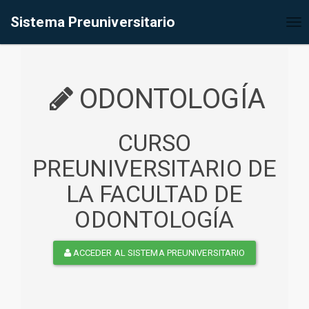
%<@page contentType="text/html" pageEncoding="UTF-8"%>
Sistema Preuniversitario
Tog
nav
ODONTOLOGÍA
CURSO
PREUNIVERSITARIO DE
LA FACULTAD DE
ODONTOLOGÍA
ACCEDER AL SISTEMA PREUNIVERSITARIO