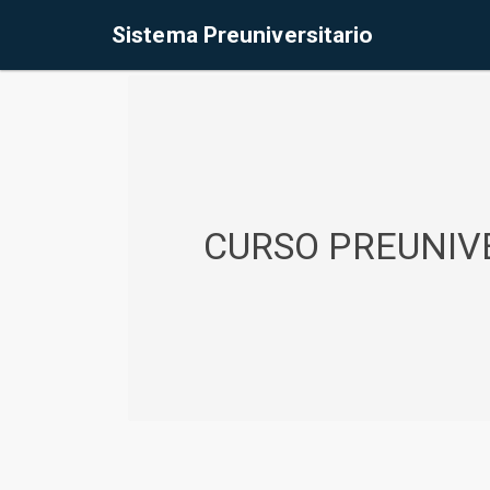
%<@page contentType="text/html" pageEncoding="UTF-8"%>
Sistema Preuniversitario
CURSO PREUNIVE