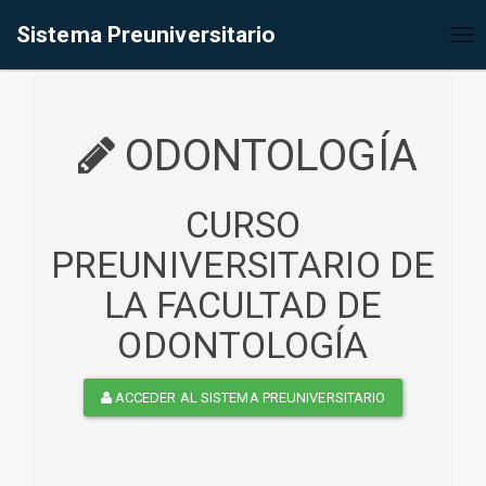
%<@page contentType="text/html" pageEncoding="UTF-8"%>
Sistema Preuniversitario
Tog
nav
ODONTOLOGÍA
CURSO
PREUNIVERSITARIO DE
LA FACULTAD DE
ODONTOLOGÍA
ACCEDER AL SISTEMA PREUNIVERSITARIO