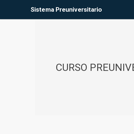
%<@page contentType="text/html" pageEncoding="UTF-8"%>
Sistema Preuniversitario
CURSO PREUNIVE