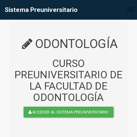
%<@page contentType="text/html" pageEncoding="UTF-8"%>
Sistema Preuniversitario
Tog
nav
ODONTOLOGÍA
CURSO
PREUNIVERSITARIO DE
LA FACULTAD DE
ODONTOLOGÍA
ACCEDER AL SISTEMA PREUNIVERSITARIO