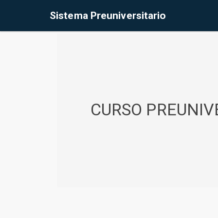
%<@page contentType="text/html" pageEncoding="UTF-8"%>
Sistema Preuniversitario
CURSO PREUNIVE