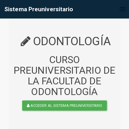
%<@page contentType="text/html" pageEncoding="UTF-8"%>
Sistema Preuniversitario
Tog
nav
ODONTOLOGÍA
CURSO
PREUNIVERSITARIO DE
LA FACULTAD DE
ODONTOLOGÍA
ACCEDER AL SISTEMA PREUNIVERSITARIO