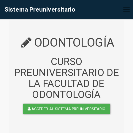
%<@page contentType="text/html" pageEncoding="UTF-8"%>
Sistema Preuniversitario
Tog
nav
ODONTOLOGÍA
CURSO
PREUNIVERSITARIO DE
LA FACULTAD DE
ODONTOLOGÍA
ACCEDER AL SISTEMA PREUNIVERSITARIO