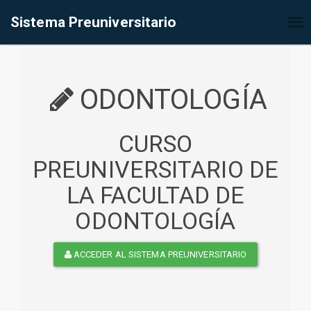
%<@page contentType="text/html" pageEncoding="UTF-8"%>
Sistema Preuniversitario
Tog
nav
ODONTOLOGÍA
CURSO
PREUNIVERSITARIO DE
LA FACULTAD DE
ODONTOLOGÍA
ACCEDER AL SISTEMA PREUNIVERSITARIO