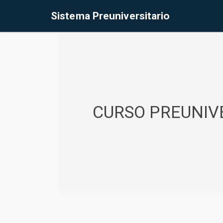
%<@page contentType="text/html" pageEncoding="UTF-8"%>
Sistema Preuniversitario
CURSO PREUNIVE