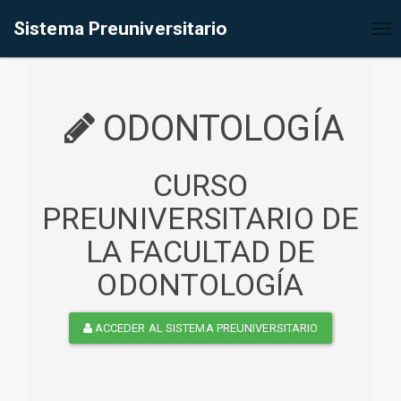
%<@page contentType="text/html" pageEncoding="UTF-8"%>
Sistema Preuniversitario
Tog
nav
ODONTOLOGÍA
CURSO
PREUNIVERSITARIO DE
LA FACULTAD DE
ODONTOLOGÍA
ACCEDER AL SISTEMA PREUNIVERSITARIO