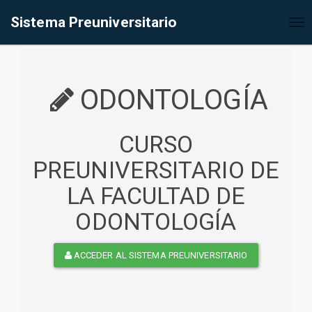
%<@page contentType="text/html" pageEncoding="UTF-8"%>
Sistema Preuniversitario
Tog
nav
ODONTOLOGÍA
CURSO
PREUNIVERSITARIO DE
LA FACULTAD DE
ODONTOLOGÍA
ACCEDER AL SISTEMA PREUNIVERSITARIO