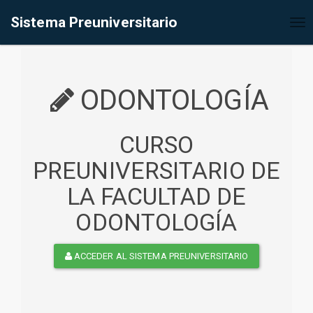
%<@page contentType="text/html" pageEncoding="UTF-8"%>
Sistema Preuniversitario
Tog
nav
ODONTOLOGÍA
CURSO
PREUNIVERSITARIO DE
LA FACULTAD DE
ODONTOLOGÍA
ACCEDER AL SISTEMA PREUNIVERSITARIO