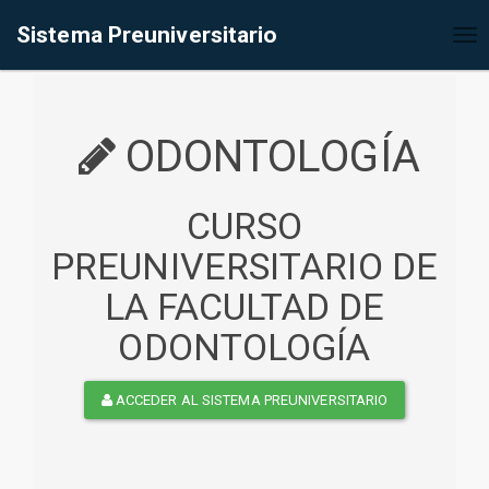
%<@page contentType="text/html" pageEncoding="UTF-8"%>
Sistema Preuniversitario
Tog
nav
ODONTOLOGÍA
CURSO
PREUNIVERSITARIO DE
LA FACULTAD DE
ODONTOLOGÍA
ACCEDER AL SISTEMA PREUNIVERSITARIO