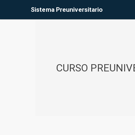
%<@page contentType="text/html" pageEncoding="UTF-8"%>
Sistema Preuniversitario
CURSO PREUNIVE