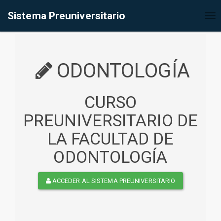
%<@page contentType="text/html" pageEncoding="UTF-8"%>
Sistema Preuniversitario
Tog
nav
ODONTOLOGÍA
CURSO
PREUNIVERSITARIO DE
LA FACULTAD DE
ODONTOLOGÍA
ACCEDER AL SISTEMA PREUNIVERSITARIO