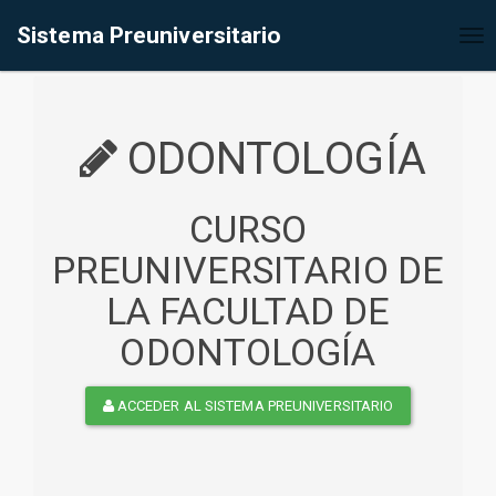
%<@page contentType="text/html" pageEncoding="UTF-8"%>
Sistema Preuniversitario
Tog
nav
ODONTOLOGÍA
CURSO
PREUNIVERSITARIO DE
LA FACULTAD DE
ODONTOLOGÍA
ACCEDER AL SISTEMA PREUNIVERSITARIO