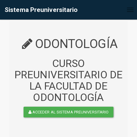
%<@page contentType="text/html" pageEncoding="UTF-8"%>
Sistema Preuniversitario
Tog
nav
ODONTOLOGÍA
CURSO
PREUNIVERSITARIO DE
LA FACULTAD DE
ODONTOLOGÍA
ACCEDER AL SISTEMA PREUNIVERSITARIO