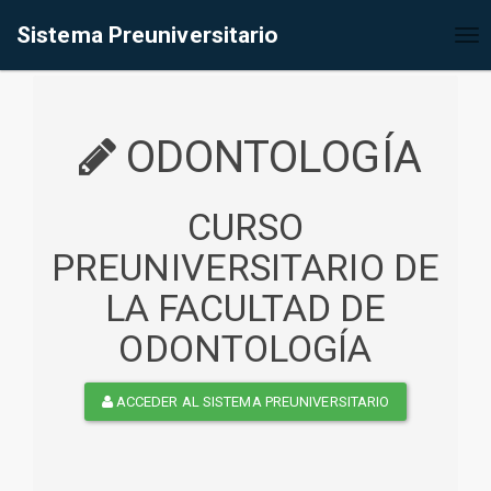
%<@page contentType="text/html" pageEncoding="UTF-8"%>
Sistema Preuniversitario
Tog
nav
ODONTOLOGÍA
CURSO
PREUNIVERSITARIO DE
LA FACULTAD DE
ODONTOLOGÍA
ACCEDER AL SISTEMA PREUNIVERSITARIO