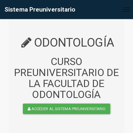
%<@page contentType="text/html" pageEncoding="UTF-8"%>
Sistema Preuniversitario
Tog
nav
ODONTOLOGÍA
CURSO
PREUNIVERSITARIO DE
LA FACULTAD DE
ODONTOLOGÍA
ACCEDER AL SISTEMA PREUNIVERSITARIO