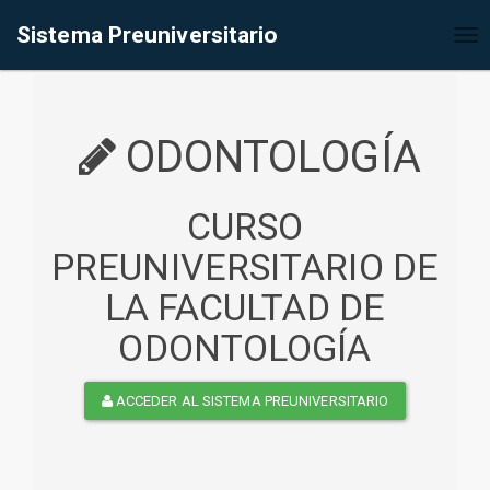
%<@page contentType="text/html" pageEncoding="UTF-8"%>
Sistema Preuniversitario
Tog
nav
ODONTOLOGÍA
CURSO
PREUNIVERSITARIO DE
LA FACULTAD DE
ODONTOLOGÍA
ACCEDER AL SISTEMA PREUNIVERSITARIO