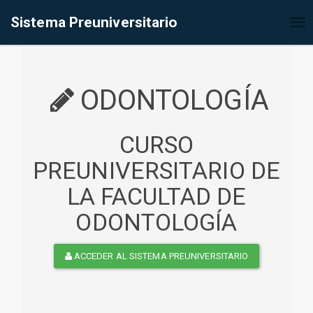
%<@page contentType="text/html" pageEncoding="UTF-8"%>
Sistema Preuniversitario
Tog
nav
ODONTOLOGÍA
CURSO
PREUNIVERSITARIO DE
LA FACULTAD DE
ODONTOLOGÍA
ACCEDER AL SISTEMA PREUNIVERSITARIO