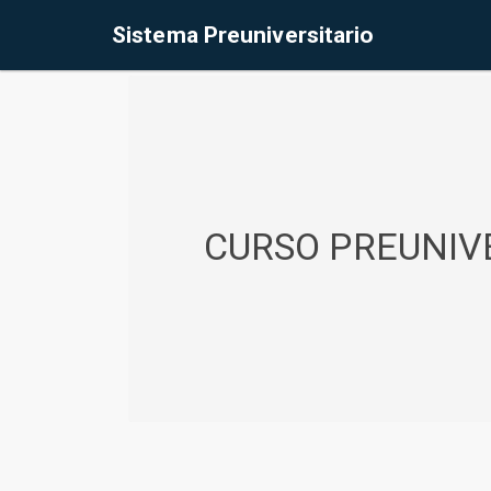
%<@page contentType="text/html" pageEncoding="UTF-8"%>
Sistema Preuniversitario
CURSO PREUNIVE