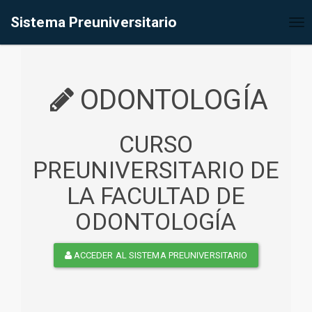
%<@page contentType="text/html" pageEncoding="UTF-8"%>
Sistema Preuniversitario
Tog
nav
ODONTOLOGÍA
CURSO
PREUNIVERSITARIO DE
LA FACULTAD DE
ODONTOLOGÍA
ACCEDER AL SISTEMA PREUNIVERSITARIO