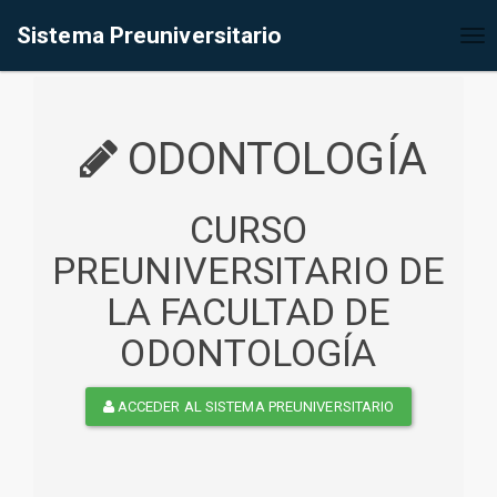
%<@page contentType="text/html" pageEncoding="UTF-8"%>
Sistema Preuniversitario
Tog
nav
ODONTOLOGÍA
CURSO
PREUNIVERSITARIO DE
LA FACULTAD DE
ODONTOLOGÍA
ACCEDER AL SISTEMA PREUNIVERSITARIO