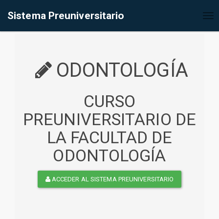
%<@page contentType="text/html" pageEncoding="UTF-8"%>
Sistema Preuniversitario
Tog
nav
ODONTOLOGÍA
CURSO
PREUNIVERSITARIO DE
LA FACULTAD DE
ODONTOLOGÍA
ACCEDER AL SISTEMA PREUNIVERSITARIO