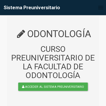
%<@page contentType="text/html" pageEncoding="UTF-8"%>
Sistema Preuniversitario
Tog
nav
ODONTOLOGÍA
CURSO
PREUNIVERSITARIO DE
LA FACULTAD DE
ODONTOLOGÍA
ACCEDER AL SISTEMA PREUNIVERSITARIO