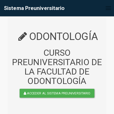
%<@page contentType="text/html" pageEncoding="UTF-8"%>
Sistema Preuniversitario
Tog
nav
ODONTOLOGÍA
CURSO
PREUNIVERSITARIO DE
LA FACULTAD DE
ODONTOLOGÍA
ACCEDER AL SISTEMA PREUNIVERSITARIO