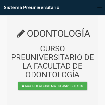
%<@page contentType="text/html" pageEncoding="UTF-8"%>
Sistema Preuniversitario
Tog
nav
ODONTOLOGÍA
CURSO
PREUNIVERSITARIO DE
LA FACULTAD DE
ODONTOLOGÍA
ACCEDER AL SISTEMA PREUNIVERSITARIO