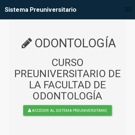
%<@page contentType="text/html" pageEncoding="UTF-8"%>
Sistema Preuniversitario
Tog
nav
ODONTOLOGÍA
CURSO
PREUNIVERSITARIO DE
LA FACULTAD DE
ODONTOLOGÍA
ACCEDER AL SISTEMA PREUNIVERSITARIO