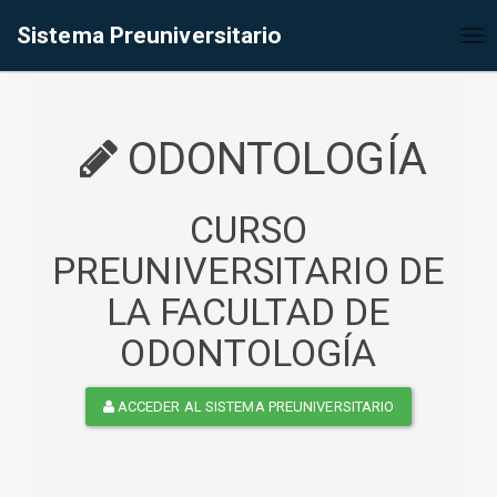
%<@page contentType="text/html" pageEncoding="UTF-8"%>
Sistema Preuniversitario
Tog
nav
ODONTOLOGÍA
CURSO
PREUNIVERSITARIO DE
LA FACULTAD DE
ODONTOLOGÍA
ACCEDER AL SISTEMA PREUNIVERSITARIO