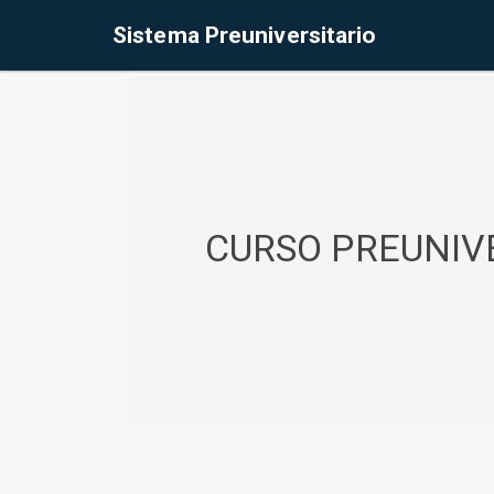
%<@page contentType="text/html" pageEncoding="UTF-8"%>
Sistema Preuniversitario
CURSO PREUNIVE