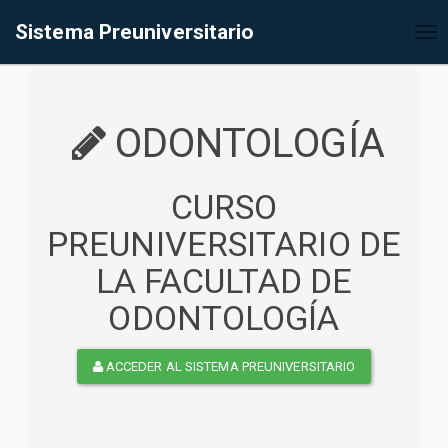
%<@page contentType="text/html" pageEncoding="UTF-8"%>
Sistema Preuniversitario
Tog
nav
ODONTOLOGÍA
CURSO
PREUNIVERSITARIO DE
LA FACULTAD DE
ODONTOLOGÍA
ACCEDER AL SISTEMA PREUNIVERSITARIO