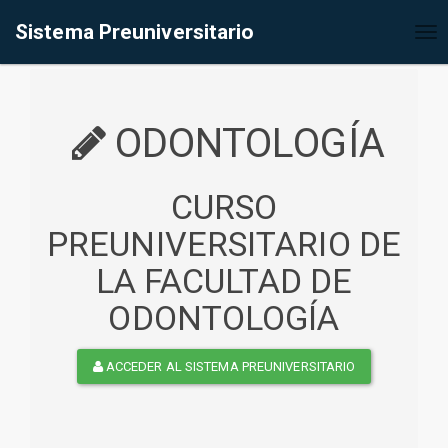
%<@page contentType="text/html" pageEncoding="UTF-8"%>
Sistema Preuniversitario
Tog
nav
ODONTOLOGÍA
CURSO
PREUNIVERSITARIO DE
LA FACULTAD DE
ODONTOLOGÍA
ACCEDER AL SISTEMA PREUNIVERSITARIO