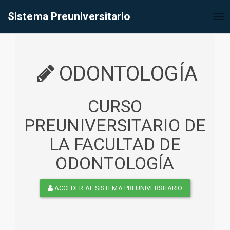
%<@page contentType="text/html" pageEncoding="UTF-8"%>
Sistema Preuniversitario
Tog
nav
ODONTOLOGÍA
CURSO
PREUNIVERSITARIO DE
LA FACULTAD DE
ODONTOLOGÍA
ACCEDER AL SISTEMA PREUNIVERSITARIO