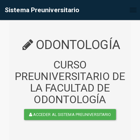
%<@page contentType="text/html" pageEncoding="UTF-8"%>
Sistema Preuniversitario
Tog
nav
ODONTOLOGÍA
CURSO
PREUNIVERSITARIO DE
LA FACULTAD DE
ODONTOLOGÍA
ACCEDER AL SISTEMA PREUNIVERSITARIO