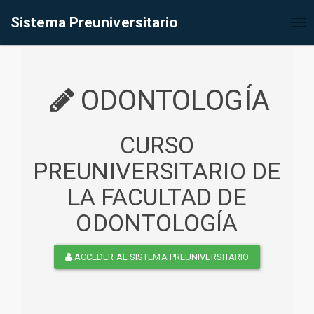
%<@page contentType="text/html" pageEncoding="UTF-8"%>
Sistema Preuniversitario
Tog
nav
ODONTOLOGÍA
CURSO
PREUNIVERSITARIO DE
LA FACULTAD DE
ODONTOLOGÍA
ACCEDER AL SISTEMA PREUNIVERSITARIO