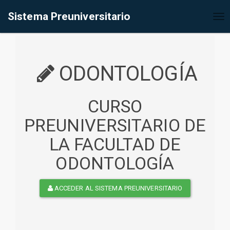
%<@page contentType="text/html" pageEncoding="UTF-8"%>
Sistema Preuniversitario
Tog
nav
ODONTOLOGÍA
CURSO
PREUNIVERSITARIO DE
LA FACULTAD DE
ODONTOLOGÍA
ACCEDER AL SISTEMA PREUNIVERSITARIO