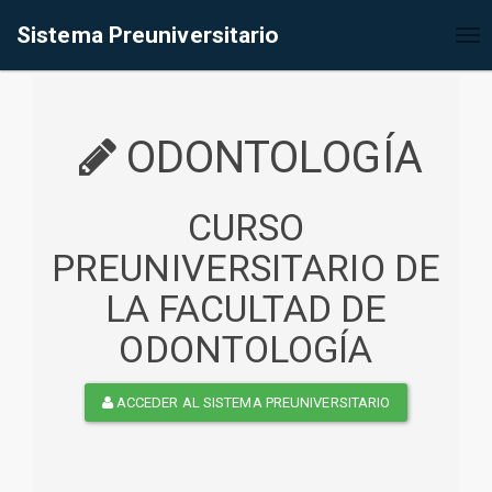
%<@page contentType="text/html" pageEncoding="UTF-8"%>
Sistema Preuniversitario
Tog
nav
ODONTOLOGÍA
CURSO
PREUNIVERSITARIO DE
LA FACULTAD DE
ODONTOLOGÍA
ACCEDER AL SISTEMA PREUNIVERSITARIO