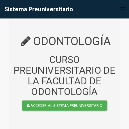
%<@page contentType="text/html" pageEncoding="UTF-8"%>
Sistema Preuniversitario
Tog
nav
ODONTOLOGÍA
CURSO
PREUNIVERSITARIO DE
LA FACULTAD DE
ODONTOLOGÍA
ACCEDER AL SISTEMA PREUNIVERSITARIO